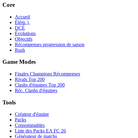
Core
Accueil
Élém. j.
DCÉ
Évolutions
Objectifs
Récompenses progression de saison
Rush
Game Modes
Finales Champions Récompenses
Rivals Top 200
Clashs d'équipes Top 200
Réc. Clashs d'équipes
Tools
Créateur d'équipe
Packs
Consommables
Liste des Packs EA FC 26
Générateur de matchs