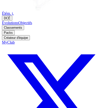
Élém. j.
DCÉ
Évolutions
Objectifs
Classements
Packs
Créateur d'équipe
MyClub