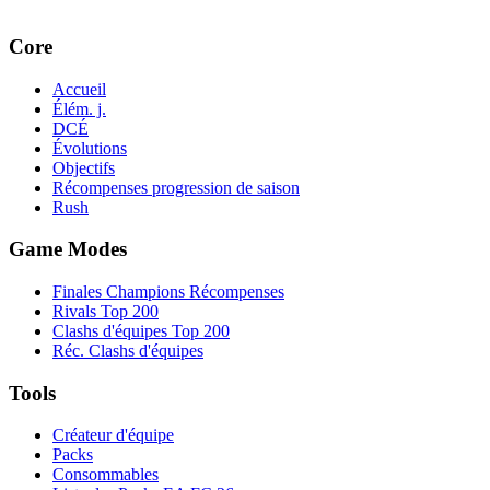
Core
Accueil
Élém. j.
DCÉ
Évolutions
Objectifs
Récompenses progression de saison
Rush
Game Modes
Finales Champions Récompenses
Rivals Top 200
Clashs d'équipes Top 200
Réc. Clashs d'équipes
Tools
Créateur d'équipe
Packs
Consommables