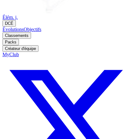
Élém. j.
DCÉ
Évolutions
Objectifs
Classements
Packs
Créateur d'équipe
MyClub