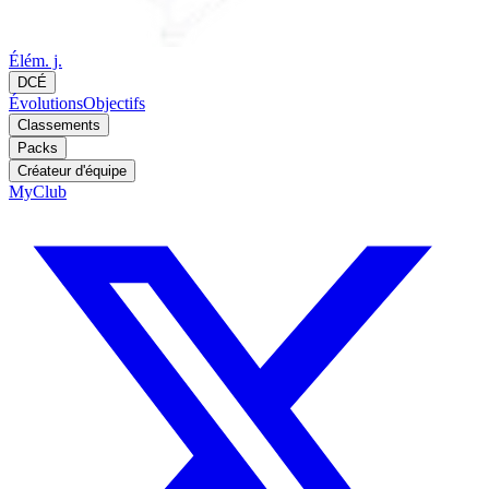
Élém. j.
DCÉ
Évolutions
Objectifs
Classements
Packs
Créateur d'équipe
MyClub