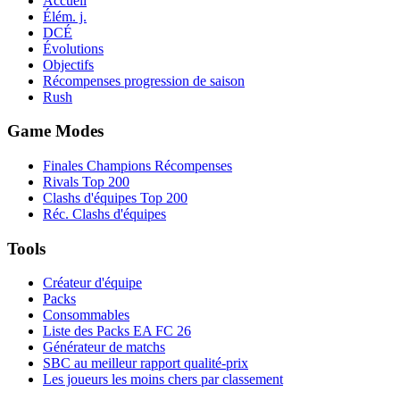
Accueil
Élém. j.
DCÉ
Évolutions
Objectifs
Récompenses progression de saison
Rush
Game Modes
Finales Champions Récompenses
Rivals Top 200
Clashs d'équipes Top 200
Réc. Clashs d'équipes
Tools
Créateur d'équipe
Packs
Consommables
Liste des Packs EA FC 26
Générateur de matchs
SBC au meilleur rapport qualité-prix
Les joueurs les moins chers par classement