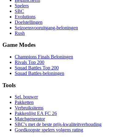
Beginscherm
Spelers
SBC
Evolutions
Doelstellingen
Seizoensvooruitgang-beloningen
Rush
Game Modes
Champions Finals Beloningen
Rivals Top 200
Squad Battles Top 200
Squad Battles-beloningen
Tools
Sel. bouwer
Pakketten
Verbruiksitems
Pakkenlijst EA FC 26
Matchgenerator
SBC's met de beste prijs-kwaliteitverhouding
Goedkoopste spelers volgens rating