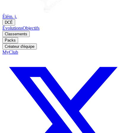
Élém. j.
DCÉ
Évolutions
Objectifs
Classements
Packs
Créateur d'équipe
MyClub