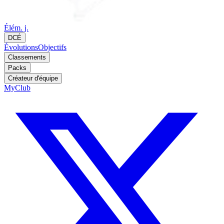
Élém. j.
DCÉ
Évolutions
Objectifs
Classements
Packs
Créateur d'équipe
MyClub