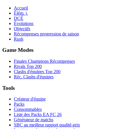
Accueil
Élém. j.
DCÉ
Évolutions
Objectifs
Récompenses progression de saison
Rush
Game Modes
Finales Champions Récompenses
Rivals Top 200
Clashs d'équipes Top 200
Réc. Clashs d'équipes
Tools
Créateur d'équipe
Packs
Consommables
Liste des Packs EA FC 26
Générateur de matchs
SBC au meilleur rapport qualité-prix