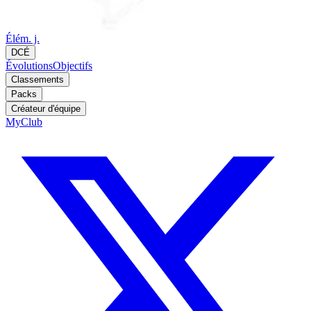
Élém. j.
DCÉ
Évolutions
Objectifs
Classements
Packs
Créateur d'équipe
MyClub