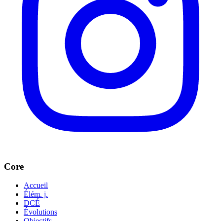
Core
Accueil
Élém. j.
DCÉ
Évolutions
Objectifs