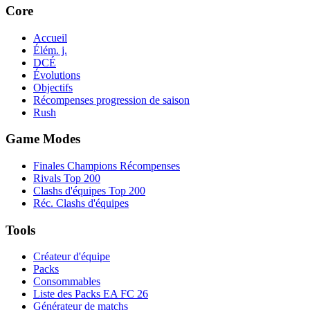
Core
Accueil
Élém. j.
DCÉ
Évolutions
Objectifs
Récompenses progression de saison
Rush
Game Modes
Finales Champions Récompenses
Rivals Top 200
Clashs d'équipes Top 200
Réc. Clashs d'équipes
Tools
Créateur d'équipe
Packs
Consommables
Liste des Packs EA FC 26
Générateur de matchs