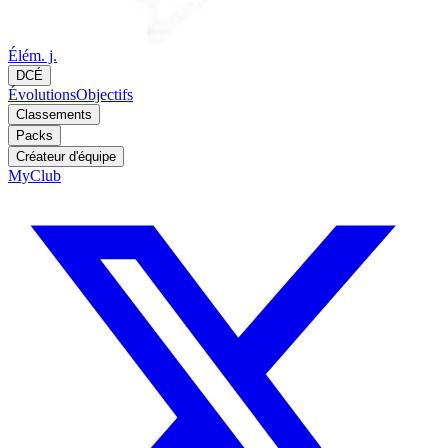
Élém. j.
DCÉ
Évolutions
Objectifs
Classements
Packs
Créateur d'équipe
MyClub