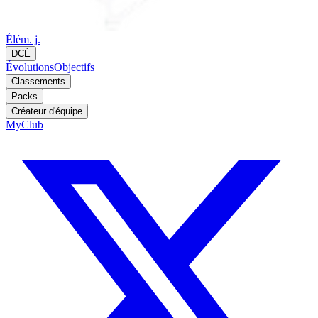
Élém. j.
DCÉ
Évolutions
Objectifs
Classements
Packs
Créateur d'équipe
MyClub