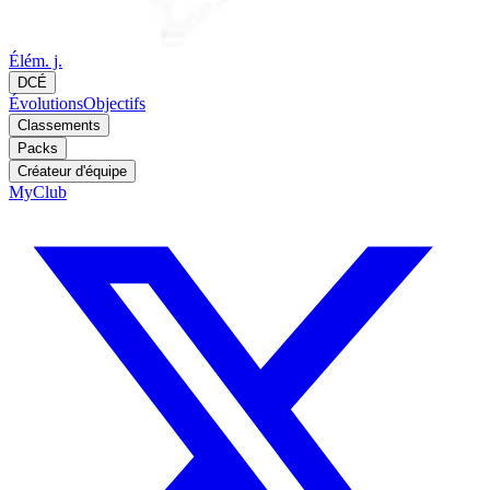
Élém. j.
DCÉ
Évolutions
Objectifs
Classements
Packs
Créateur d'équipe
MyClub