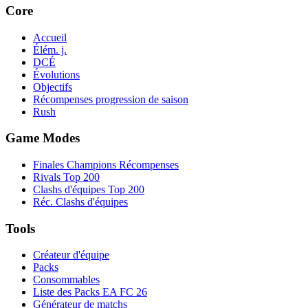
Core
Accueil
Élém. j.
DCÉ
Évolutions
Objectifs
Récompenses progression de saison
Rush
Game Modes
Finales Champions Récompenses
Rivals Top 200
Clashs d'équipes Top 200
Réc. Clashs d'équipes
Tools
Créateur d'équipe
Packs
Consommables
Liste des Packs EA FC 26
Générateur de matchs