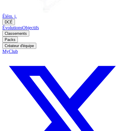
Élém. j.
DCÉ
Évolutions
Objectifs
Classements
Packs
Créateur d'équipe
MyClub