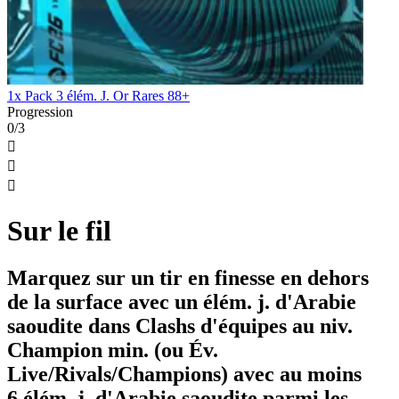
1x Pack 3 élém. J. Or Rares 88+
Progression
0/3



Sur le fil
Marquez sur un tir en finesse en dehors
de la surface avec un élém. j. d'Arabie
saoudite dans Clashs d'équipes au niv.
Champion min. (ou Év.
Live/Rivals/Champions) avec au moins
6 élém. j. d'Arabie saoudite parmi les