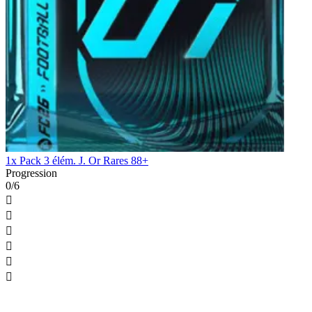
1x Pack 3 élém. J. Or Rares 88+
Progression
0/6





