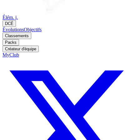
Élém. j.
DCÉ
Évolutions
Objectifs
Classements
Packs
Créateur d'équipe
MyClub