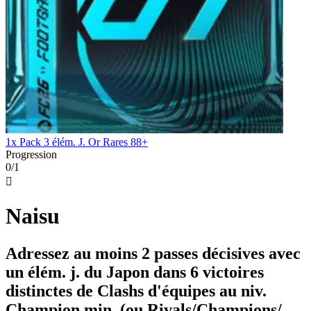
1x Pack 3 élém. J. Or Rares 88+
Progression
0/1

Naisu
Adressez au moins 2 passes décisives avec
un élém. j. du Japon dans 6 victoires
distinctes de Clashs d'équipes au niv.
Champion min. (ou Rivals/Champions/