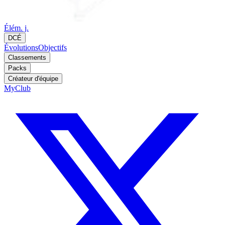
Élém. j.
DCÉ
Évolutions
Objectifs
Classements
Packs
Créateur d'équipe
MyClub