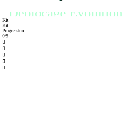
Déblocage Évolution
Kit
Kit
Progression
0/5




