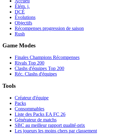
Accueil
Élém. j.
DCÉ
Évolutions
Objectifs
Récompenses progression de saison
Rush
Game Modes
Finales Champions Récompenses
Rivals Top 200
Clashs d'équipes Top 200
Réc. Clashs d'équipes
Tools
Créateur d'équipe
Packs
Consommables
Liste des Packs EA FC 26
Générateur de matchs
SBC au meilleur rapport qualité-prix
Les joueurs les moins chers par classement