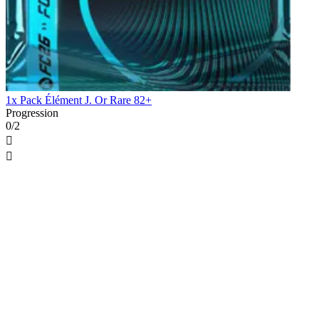
1x Pack Élément J. Or Rare 82+
Progression
0/2

