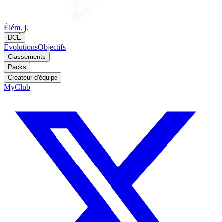
Élém. j.
DCÉ
Évolutions
Objectifs
Classements
Packs
Créateur d'équipe
MyClub