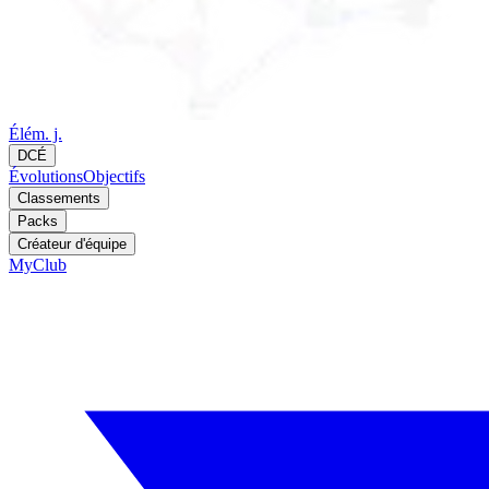
Élém. j.
DCÉ
Évolutions
Objectifs
Classements
Packs
Créateur d'équipe
MyClub