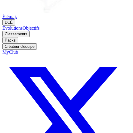
Élém. j.
DCÉ
Évolutions
Objectifs
Classements
Packs
Créateur d'équipe
MyClub