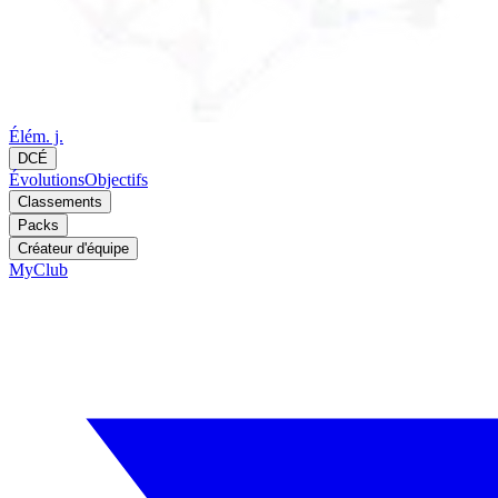
Élém. j.
DCÉ
Évolutions
Objectifs
Classements
Packs
Créateur d'équipe
MyClub