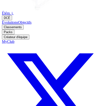
Élém. j.
DCÉ
Évolutions
Objectifs
Classements
Packs
Créateur d'équipe
MyClub