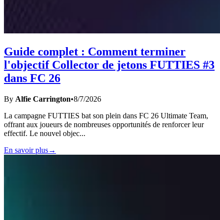
Guide complet : Comment terminer
l'objectif Collector de jetons FUTTIES #3
dans FC 26
By
Alfie Carrington
•
8/7/2026
La campagne FUTTIES bat son plein dans FC 26 Ultimate Team,
offrant aux joueurs de nombreuses opportunités de renforcer leur
effectif. Le nouvel objec
...
En savoir plus
→