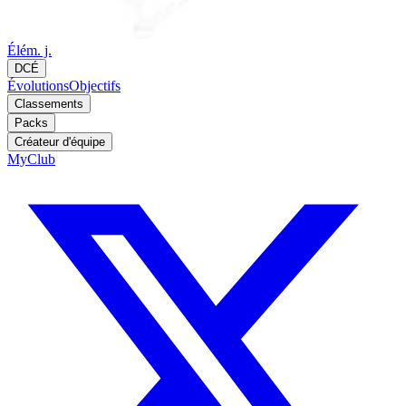
Élém. j.
DCÉ
Évolutions
Objectifs
Classements
Packs
Créateur d'équipe
MyClub