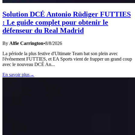
Solution DCÉ Antonio Rüdiger FUTTIES
: Le guide complet pour obtenir le
défenseur du Real Madrid
By
Alfie Carrington
•
8/8/2026
La période la plus festive d'Ultimate Team bat son plein avec
l'événement FUTTIES, et EA Sports vient de frapper un grand coup
avec le nouveau DCÉ An
...
En savoir plus
→