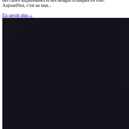
des cartes surpuissantes et des designs iconiques en rose.
Aujourd'hui, c'est au tour
...
En savoir plus
→