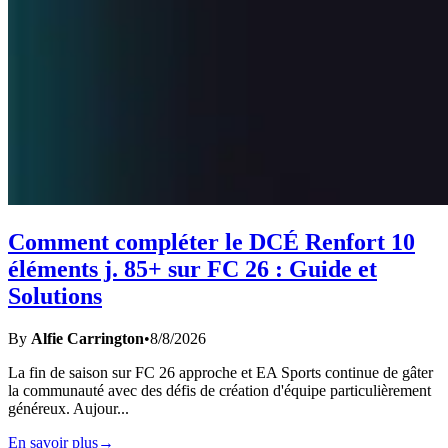
Comment compléter le DCÉ Renfort 10
éléments j. 85+ sur FC 26 : Guide et
Solutions
By
Alfie Carrington
•
8/8/2026
La fin de saison sur FC 26 approche et EA Sports continue de gâter
la communauté avec des défis de création d'équipe particulièrement
généreux. Aujour
...
En savoir plus
→