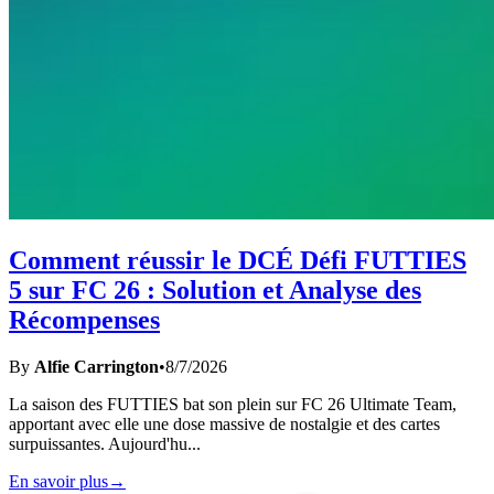
Comment réussir le DCÉ Défi FUTTIES
5 sur FC 26 : Solution et Analyse des
Récompenses
By
Alfie Carrington
•
8/7/2026
La saison des FUTTIES bat son plein sur FC 26 Ultimate Team,
apportant avec elle une dose massive de nostalgie et des cartes
surpuissantes. Aujourd'hu
...
En savoir plus
→