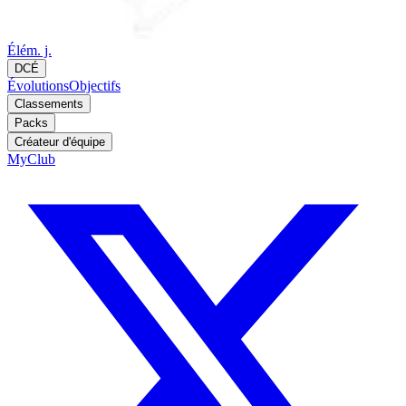
Élém. j.
DCÉ
Évolutions
Objectifs
Classements
Packs
Créateur d'équipe
MyClub