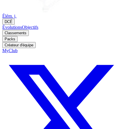
Élém. j.
DCÉ
Évolutions
Objectifs
Classements
Packs
Créateur d'équipe
MyClub