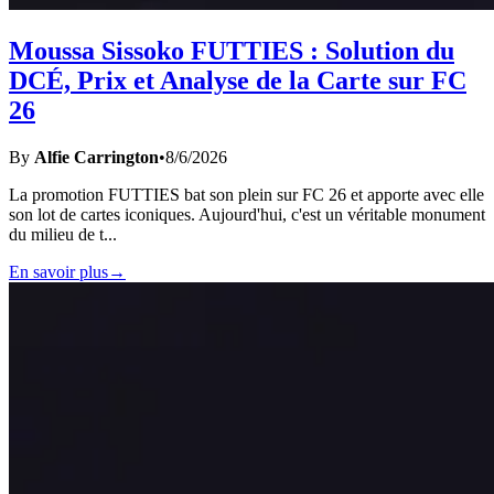
Moussa Sissoko FUTTIES : Solution du
DCÉ, Prix et Analyse de la Carte sur FC
26
By
Alfie Carrington
•
8/6/2026
La promotion FUTTIES bat son plein sur FC 26 et apporte avec elle
son lot de cartes iconiques. Aujourd'hui, c'est un véritable monument
du milieu de t
...
En savoir plus
→