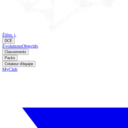
Élém. j.
DCÉ
Évolutions
Objectifs
Classements
Packs
Créateur d'équipe
MyClub