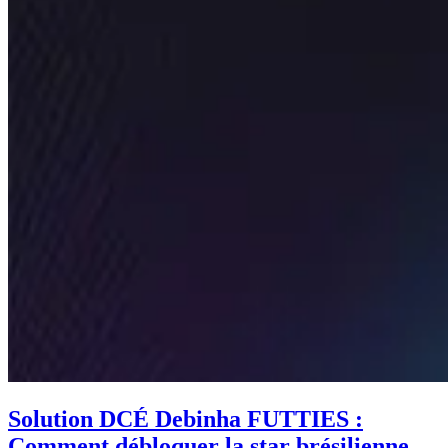
Solution DCÉ Debinha FUTTIES :
Comment débloquer la star brésilienne