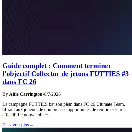
Guide complet : Comment terminer
l'objectif Collector de jetons FUTTIES #3
dans FC 26
By
Alfie Carrington
•
8/7/2026
La campagne FUTTIES bat son plein dans FC 26 Ultimate Team,
offrant aux joueurs de nombreuses opportunités de renforcer leur
effectif. Le nouvel objec
...
En savoir plus
→