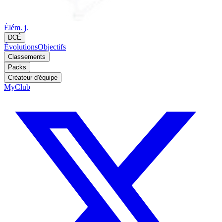
Élém. j.
DCÉ
Évolutions
Objectifs
Classements
Packs
Créateur d'équipe
MyClub