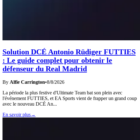
Solution DCÉ Antonio Rüdiger FUTTIES
: Le guide complet pour obtenir le
défenseur du Real Madrid
By
Alfie Carrington
•
8/8/2026
La période la plus festive d'Ultimate Team bat son plein avec
l'événement FUTTIES, et EA Sports vient de frapper un grand coup
avec le nouveau DCÉ An
...
En savoir plus
→