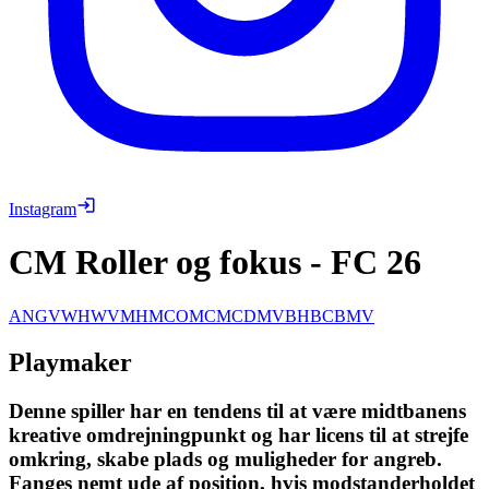
Instagram
CM Roller og fokus
-
FC 26
ANG
VW
HW
VM
HM
COM
CM
CDM
VB
HB
CB
MV
Playmaker
Denne spiller har en tendens til at være midtbanens
kreative omdrejningpunkt og har licens til at strejfe
omkring, skabe plads og muligheder for angreb.
Fanges nemt ude af position, hvis modstanderholdet