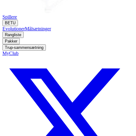
Spillere
BETU
Evolutioner
Målsætninger
Rangliste
Pakker
Trup-sammensætning
MyClub