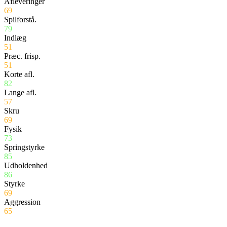
Afleveringer
69
Spilforstå.
79
Indlæg
51
Præc. frisp.
51
Korte afl.
82
Lange afl.
57
Skru
69
Fysik
73
Springstyrke
85
Udholdenhed
86
Styrke
69
Aggression
65