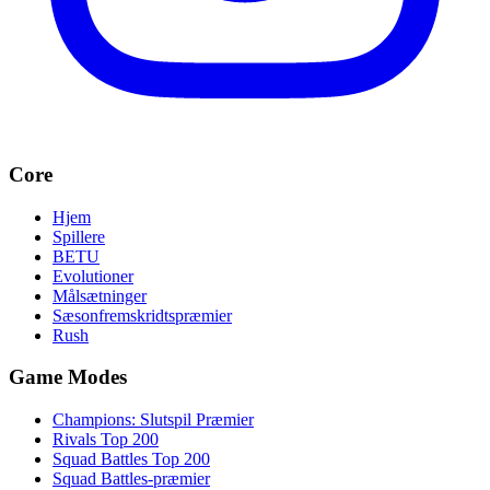
Core
Hjem
Spillere
BETU
Evolutioner
Målsætninger
Sæsonfremskridtspræmier
Rush
Game Modes
Champions: Slutspil Præmier
Rivals Top 200
Squad Battles Top 200
Squad Battles-præmier