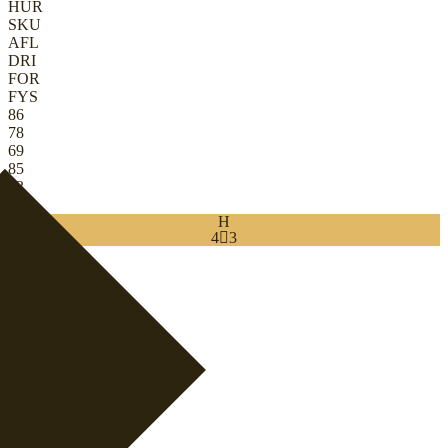
HUR
SKU
AFL
DRI
FOR
FYS
86
78
69
85
33
73
H
4

3
Download
0
ANG
|
Falsk 9'er
+
ANG
|
Boksspiller
+