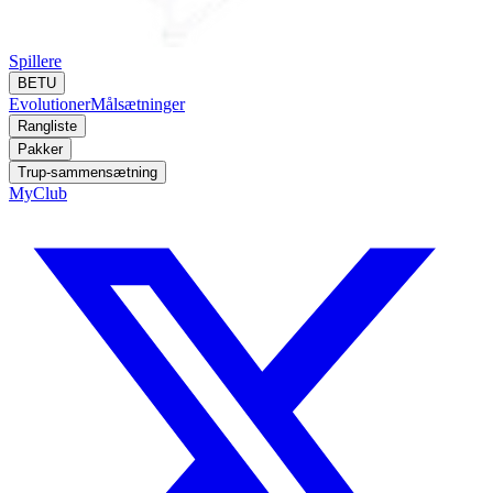
Spillere
BETU
Evolutioner
Målsætninger
Rangliste
Pakker
Trup-sammensætning
MyClub