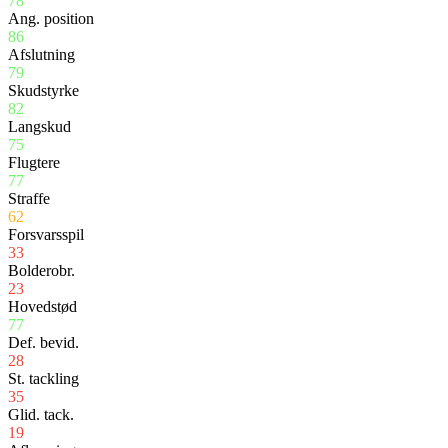
78
Ang. position
86
Afslutning
79
Skudstyrke
82
Langskud
75
Flugtere
77
Straffe
62
Forsvarsspil
33
Bolderobr.
23
Hovedstød
77
Def. bevid.
28
St. tackling
35
Glid. tack.
19