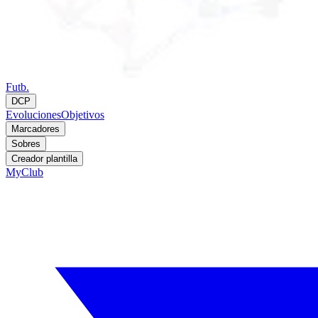
Futb.
DCP
Evoluciones
Objetivos
Marcadores
Sobres
Creador plantilla
MyClub