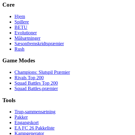
Core
Hjem
Spillere
BETU
Evolutioner
Målsætninger
Sæsonfremskridtspræmier
Rush
Game Modes
Champions: Slutspil Præmier
Rivals Top 200
Squad Battles Top 200
Squad Battles-præmier
Tools
Trup-sammensætning
Pakker
Engangskort
EA FC 26 Pakkeliste
Kampgenerator