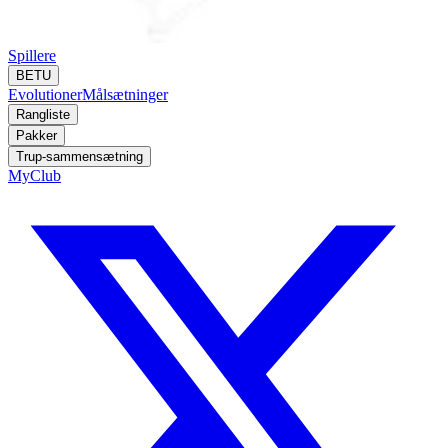
Spillere
BETU
Evolutioner
Målsætninger
Rangliste
Pakker
Trup-sammensætning
MyClub