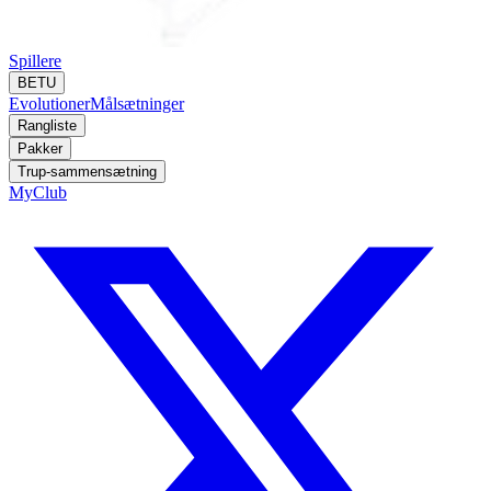
Spillere
BETU
Evolutioner
Målsætninger
Rangliste
Pakker
Trup-sammensætning
MyClub