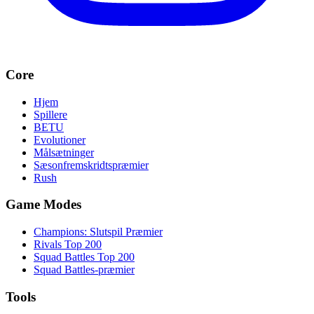
Core
Hjem
Spillere
BETU
Evolutioner
Målsætninger
Sæsonfremskridtspræmier
Rush
Game Modes
Champions: Slutspil Præmier
Rivals Top 200
Squad Battles Top 200
Squad Battles-præmier
Tools