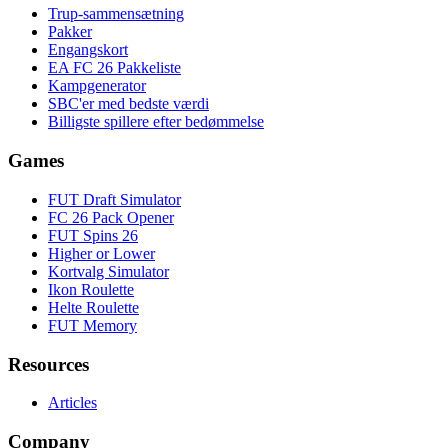
Trup-sammensætning
Pakker
Engangskort
EA FC 26 Pakkeliste
Kampgenerator
SBC'er med bedste værdi
Billigste spillere efter bedømmelse
Games
FUT Draft Simulator
FC 26 Pack Opener
FUT Spins 26
Higher or Lower
Kortvalg Simulator
Ikon Roulette
Helte Roulette
FUT Memory
Resources
Articles
Company