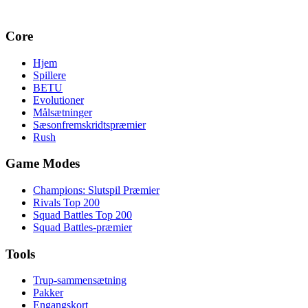
Core
Hjem
Spillere
BETU
Evolutioner
Målsætninger
Sæsonfremskridtspræmier
Rush
Game Modes
Champions: Slutspil Præmier
Rivals Top 200
Squad Battles Top 200
Squad Battles-præmier
Tools
Trup-sammensætning
Pakker
Engangskort