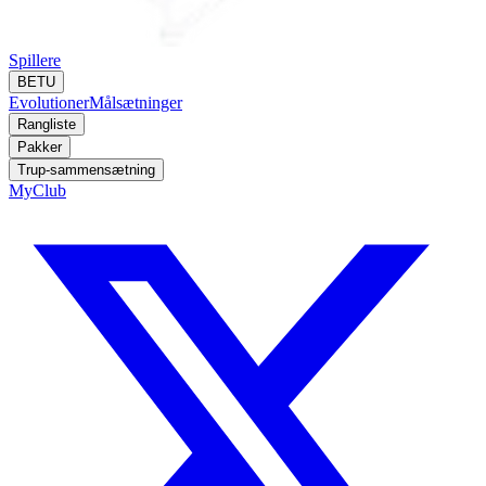
Spillere
BETU
Evolutioner
Målsætninger
Rangliste
Pakker
Trup-sammensætning
MyClub