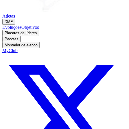
Atletas
DME
Evoluções
Objetivos
Placares de líderes
Pacotes
Montador de elenco
MyClub