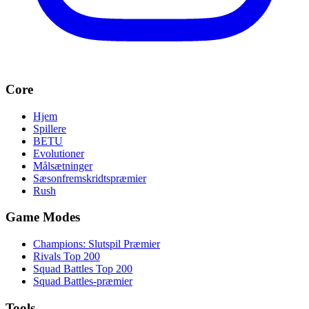
Core
Hjem
Spillere
BETU
Evolutioner
Målsætninger
Sæsonfremskridtspræmier
Rush
Game Modes
Champions: Slutspil Præmier
Rivals Top 200
Squad Battles Top 200
Squad Battles-præmier
Tools