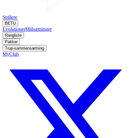
Spillere
BETU
Evolutioner
Målsætninger
Rangliste
Pakker
Trup-sammensætning
MyClub