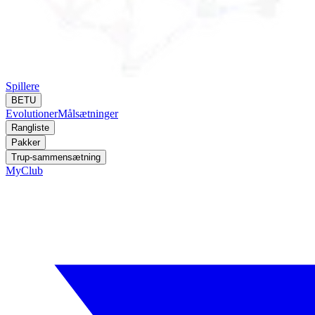
Spillere
BETU
Evolutioner
Målsætninger
Rangliste
Pakker
Trup-sammensætning
MyClub