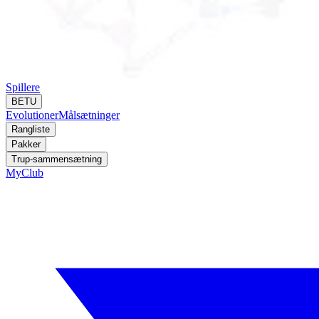
Spillere
BETU
Evolutioner
Målsætninger
Rangliste
Pakker
Trup-sammensætning
MyClub