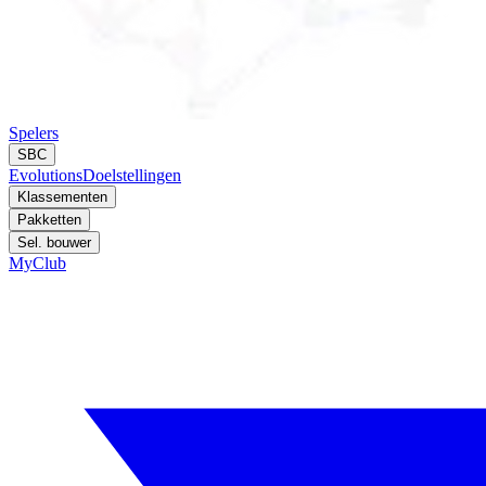
Spelers
SBC
Evolutions
Doelstellingen
Klassementen
Pakketten
Sel. bouwer
MyClub