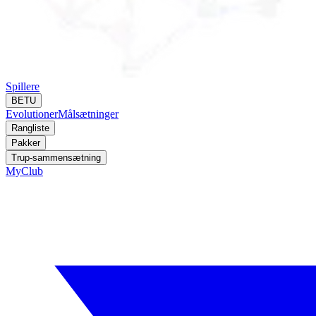
Spillere
BETU
Evolutioner
Målsætninger
Rangliste
Pakker
Trup-sammensætning
MyClub