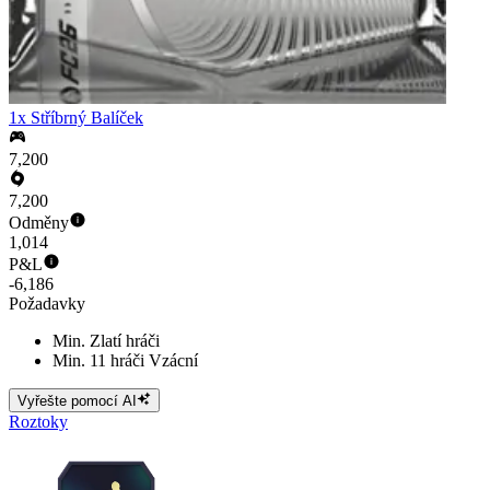
1x Stříbrný Balíček
7,200
7,200
Odměny
1,014
P&L
-6,186
Požadavky
Min. Zlatí hráči
Min. 11 hráči Vzácní
Vyřešte pomocí AI
Roztoky