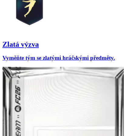
Zlatá výzva
Vyměňte tým se zlatými hráčskými předměty.