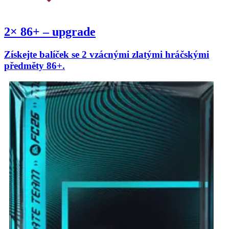
2× 86+ – upgrade
Získejte balíček se 2 vzácnými zlatými hráčskými
předměty 86+.