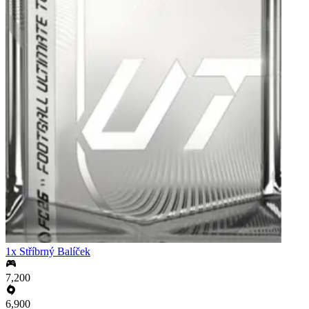
1x Stříbrný Balíček
7,200
6,900