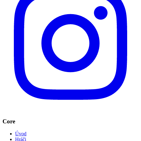
Core
Úvod
Hráči