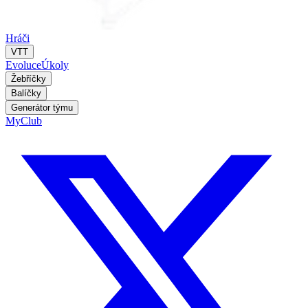
Hráči
VTT
Evoluce
Úkoly
Žebříčky
Balíčky
Generátor týmu
MyClub