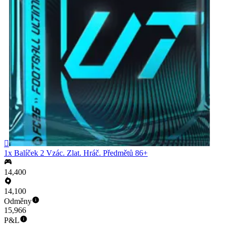

1x Balíček 2 Vzác. Zlat. Hráč. Předmětů 86+
14,400
14,100
Odměny
15,966
P&L