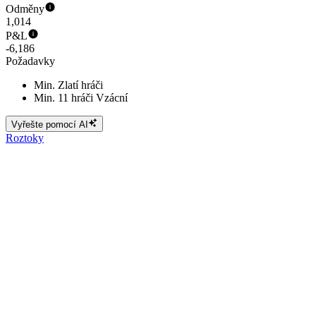
Odměny
1,014
P&L
-6,186
Požadavky
Min. Zlatí hráči
Min. 11 hráči Vzácní
Vyřešte pomocí AI
Roztoky