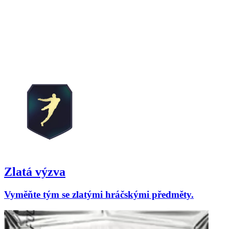
Zlatá výzva
Vyměňte tým se zlatými hráčskými předměty.