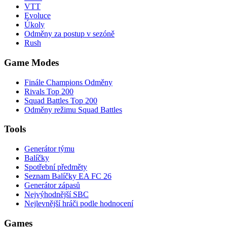
VTT
Evoluce
Úkoly
Odměny za postup v sezóně
Rush
Game Modes
Finále Champions Odměny
Rivals Top 200
Squad Battles Top 200
Odměny režimu Squad Battles
Tools
Generátor týmu
Balíčky
Spotřební předměty
Seznam Balíčky EA FC 26
Generátor zápasů
Nejvýhodnější SBC
Nejlevnější hráči podle hodnocení
Games