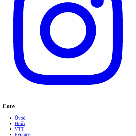
Core
Úvod
Hráči
VTT
Evoluce