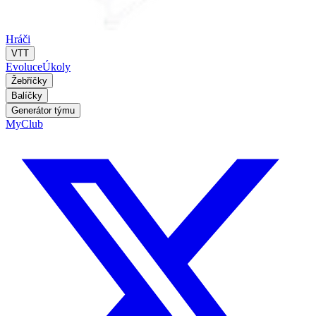
Hráči
VTT
Evoluce
Úkoly
Žebříčky
Balíčky
Generátor týmu
MyClub