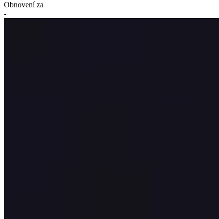
Obnovení za
-