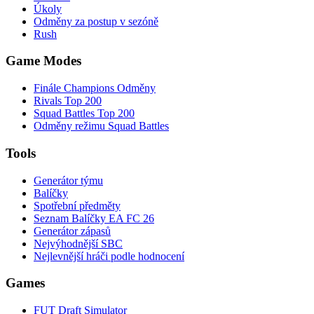
Úkoly
Odměny za postup v sezóně
Rush
Game Modes
Finále Champions Odměny
Rivals Top 200
Squad Battles Top 200
Odměny režimu Squad Battles
Tools
Generátor týmu
Balíčky
Spotřební předměty
Seznam Balíčky EA FC 26
Generátor zápasů
Nejvýhodnější SBC
Nejlevnější hráči podle hodnocení
Games
FUT Draft Simulator