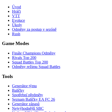
Úvod
Hráči
VTT
Evoluce
Úkoly
Odměny za postup v sezóně
Rush
Game Modes
Finále Champions Odměny
Rivals Top 200
Squad Battles Top 200
Odměny režimu Squad Battles
Tools
Generátor týmu
Balíčky
Spotřební předměty
Seznam Balíčky EA FC 26
Generátor zápasů
Nejvýhodnější SBC