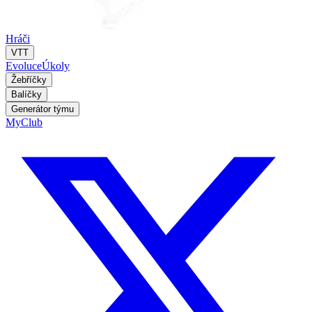
Hráči
VTT
Evoluce
Úkoly
Žebříčky
Balíčky
Generátor týmu
MyClub