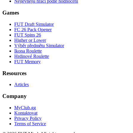
Nejlevnější hráči podle hodnocení
Games
FUT Draft Simulator
FC 26 Pack Opener
FUT Spins 26
Higher or Lower
Výběr předmětu Simulator
Ikona Roulette
Hrdinové Roulette
FUT Memory
Resources
Articles
Company
MyClub.gg
Kontaktovat
Privacy Policy
Terms of Service