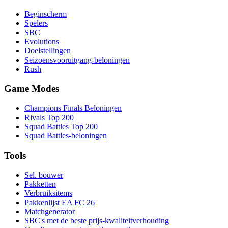
Beginscherm
Spelers
SBC
Evolutions
Doelstellingen
Seizoensvooruitgang-beloningen
Rush
Game Modes
Champions Finals Beloningen
Rivals Top 200
Squad Battles Top 200
Squad Battles-beloningen
Tools
Sel. bouwer
Pakketten
Verbruiksitems
Pakkenlijst EA FC 26
Matchgenerator
SBC's met de beste prijs-kwaliteitverhouding