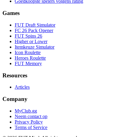
Goedkoopste spelers volgens rating
Games
FUT Draft Simulator
FC 26 Pack Opener
FUT Spins 26
Higher or Lower
Itemkeuze Simulator
Icon Roulette
Heroes Roulette
FUT Memory
Resources
Articles
Company
MyClub.gg
Neem contact op
Privacy Policy
Terms of Service