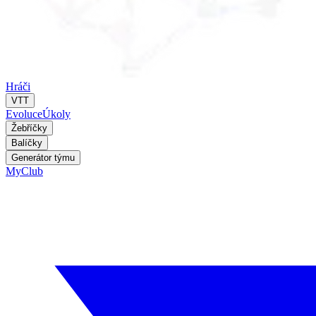
Hráči
VTT
Evoluce
Úkoly
Žebříčky
Balíčky
Generátor týmu
MyClub