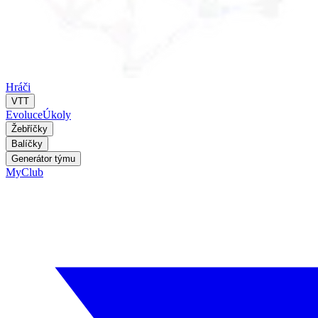
Hráči
VTT
Evoluce
Úkoly
Žebříčky
Balíčky
Generátor týmu
MyClub