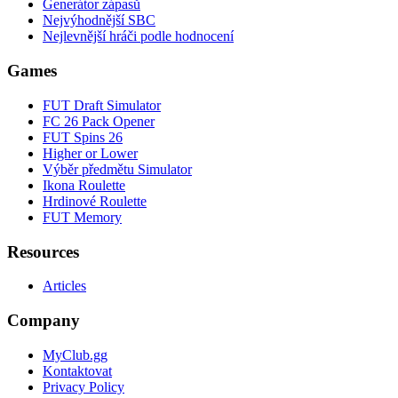
Generátor zápasů
Nejvýhodnější SBC
Nejlevnější hráči podle hodnocení
Games
FUT Draft Simulator
FC 26 Pack Opener
FUT Spins 26
Higher or Lower
Výběr předmětu Simulator
Ikona Roulette
Hrdinové Roulette
FUT Memory
Resources
Articles
Company
MyClub.gg
Kontaktovat
Privacy Policy