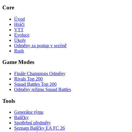
Core
Úvod
Hráči
VTT
Evoluce
Úkoly
Odměny za postup v sezóně
Rush
Game Modes
Finále Champions Odměny
Rivals Top 200
Squad Battles Top 200
Odměny režimu Squad Battles
Tools
Generátor týmu
Balíčky
Spotřební předměty
Seznam Balíčky EA FC 26