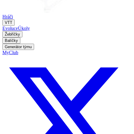
Hráči
VTT
Evoluce
Úkoly
Žebříčky
Balíčky
Generátor týmu
MyClub