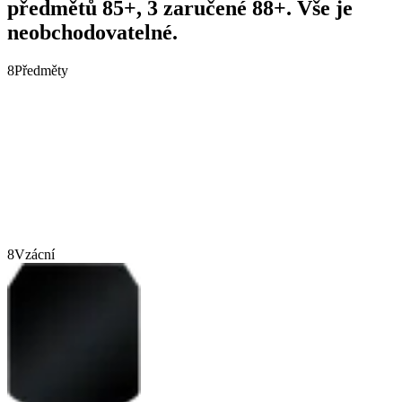
předmětů 85+, 3 zaručené 88+. Vše je
neobchodovatelné.
8
Předměty
8
Vzácní