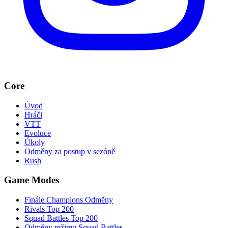
Core
Úvod
Hráči
VTT
Evoluce
Úkoly
Odměny za postup v sezóně
Rush
Game Modes
Finále Champions Odměny
Rivals Top 200
Squad Battles Top 200
Odměny režimu Squad Battles