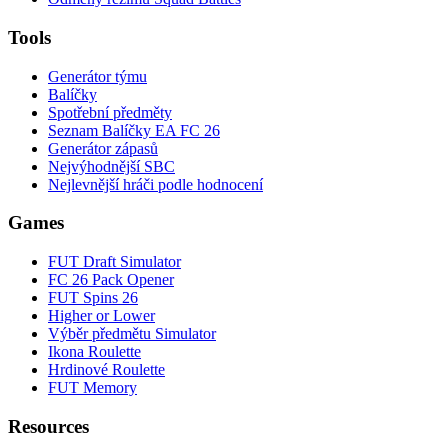
Tools
Generátor týmu
Balíčky
Spotřební předměty
Seznam Balíčky EA FC 26
Generátor zápasů
Nejvýhodnější SBC
Nejlevnější hráči podle hodnocení
Games
FUT Draft Simulator
FC 26 Pack Opener
FUT Spins 26
Higher or Lower
Výběr předmětu Simulator
Ikona Roulette
Hrdinové Roulette
FUT Memory
Resources