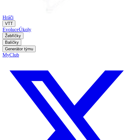
Hráči
VTT
Evoluce
Úkoly
Žebříčky
Balíčky
Generátor týmu
MyClub