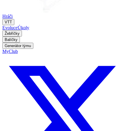
Hráči
VTT
Evoluce
Úkoly
Žebříčky
Balíčky
Generátor týmu
MyClub