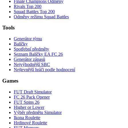
Finále Champions Odměny
Rivals Top 200
Squad Battles Top 200
Odměny režimu Squad Battles
Tools
Generátor týmu
Balíčky
Spotřební předměty
Seznam Balíčky EA FC 26
Generátor zápasů
Nejvýhodnější SBC
Nejlevnější hráči podle hodnocení
Games
FUT Draft Simulator
FC 26 Pack Opener
FUT Spins 26
Higher or Lower
Výběr předmětu Simulator
Ikona Roulette
Hrdinové Roulette
FUT Memory