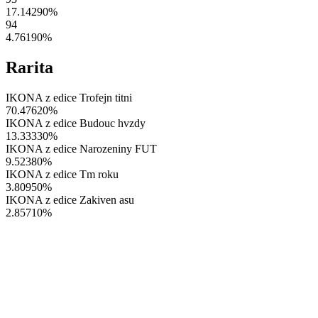
17.14290
%
94
4.76190
%
Rarita
IKONA z edice Trofejn titni
70.47620
%
IKONA z edice Budouc hvzdy
13.33330
%
IKONA z edice Narozeniny FUT
9.52380
%
IKONA z edice Tm roku
3.80950
%
IKONA z edice Zakiven asu
2.85710
%