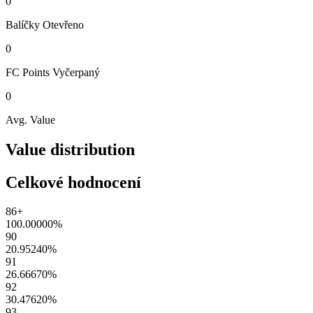
0
Balíčky
Otevřeno
0
FC Points
Vyčerpaný
0
Avg. Value
Value distribution
Celkové hodnocení
86+
100.00000
%
90
20.95240
%
91
26.66670
%
92
30.47620
%
93