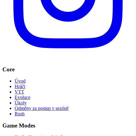
Core
Úvod
Hráči
VTT
Evoluce
Úkoly
Odměny za postup v sezóně
Rush
Game Modes