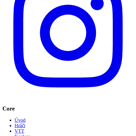
Core
Úvod
Hráči
VTT