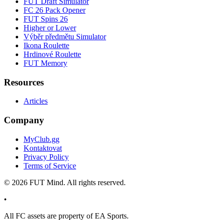
FUT Draft Simulator
FC 26 Pack Opener
FUT Spins 26
Higher or Lower
Výběr předmětu Simulator
Ikona Roulette
Hrdinové Roulette
FUT Memory
Resources
Articles
Company
MyClub.gg
Kontaktovat
Privacy Policy
Terms of Service
©
2026
FUT Mind. All rights reserved.
•
All
FC
assets are property of EA Sports.