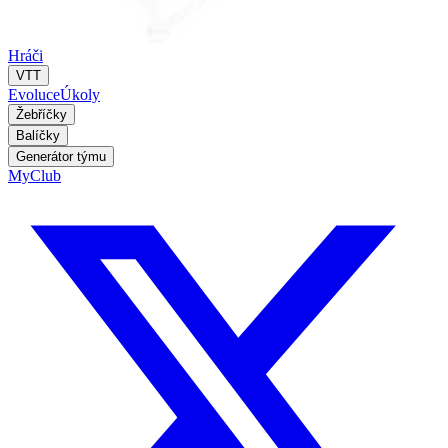
Hráči
VTT
Evoluce
Úkoly
Žebříčky
Balíčky
Generátor týmu
MyClub