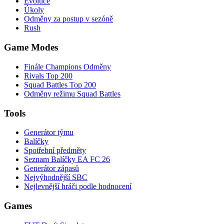
Evoluce
Úkoly
Odměny za postup v sezóně
Rush
Game Modes
Finále Champions Odměny
Rivals Top 200
Squad Battles Top 200
Odměny režimu Squad Battles
Tools
Generátor týmu
Balíčky
Spotřební předměty
Seznam Balíčky EA FC 26
Generátor zápasů
Nejvýhodnější SBC
Nejlevnější hráči podle hodnocení
Games