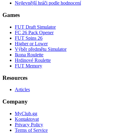
Nejlevnější hráči podle hodnocení
Games
FUT Draft Simulator
FC 26 Pack Opener
FUT Spins 26
Higher or Lower
Výběr předmětu Simulator
Ikona Roulette
Hrdinové Roulette
FUT Memory
Resources
Articles
Company
MyClub.gg
Kontaktovat
Privacy Policy
Terms of Service