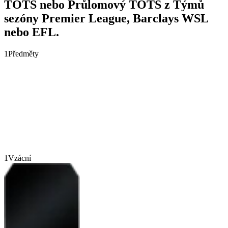
TOTS nebo Průlomový TOTS z Týmů
sezóny Premier League, Barclays WSL
nebo EFL.
1
Předměty
1
Vzácní