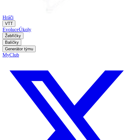
Hráči
VTT
Evoluce
Úkoly
Žebříčky
Balíčky
Generátor týmu
MyClub