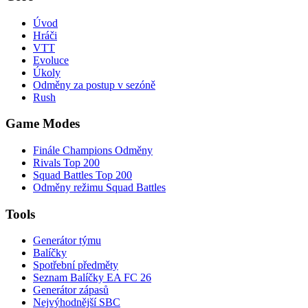
Úvod
Hráči
VTT
Evoluce
Úkoly
Odměny za postup v sezóně
Rush
Game Modes
Finále Champions Odměny
Rivals Top 200
Squad Battles Top 200
Odměny režimu Squad Battles
Tools
Generátor týmu
Balíčky
Spotřební předměty
Seznam Balíčky EA FC 26
Generátor zápasů
Nejvýhodnější SBC