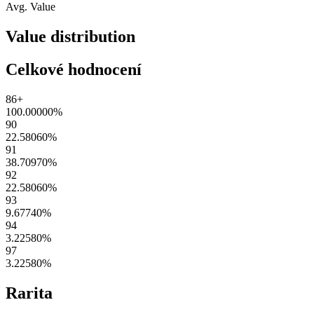
Avg. Value
Value distribution
Celkové hodnocení
86+
100.00000
%
90
22.58060
%
91
38.70970
%
92
22.58060
%
93
9.67740
%
94
3.22580
%
97
3.22580
%
Rarita