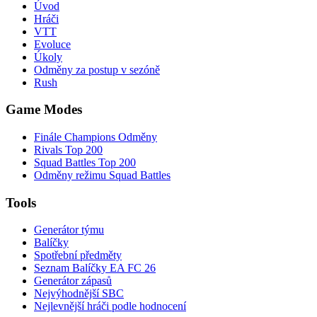
Úvod
Hráči
VTT
Evoluce
Úkoly
Odměny za postup v sezóně
Rush
Game Modes
Finále Champions Odměny
Rivals Top 200
Squad Battles Top 200
Odměny režimu Squad Battles
Tools
Generátor týmu
Balíčky
Spotřební předměty
Seznam Balíčky EA FC 26
Generátor zápasů
Nejvýhodnější SBC
Nejlevnější hráči podle hodnocení