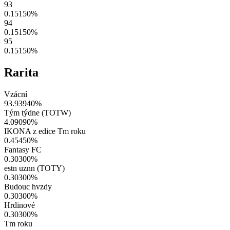
93
0.15150
%
94
0.15150
%
95
0.15150
%
Rarita
Vzácní
93.93940
%
Tým týdne (TOTW)
4.09090
%
IKONA z edice Tm roku
0.45450
%
Fantasy FC
0.30300
%
estn uznn (TOTY)
0.30300
%
Budouc hvzdy
0.30300
%
Hrdinové
0.30300
%
Tm roku