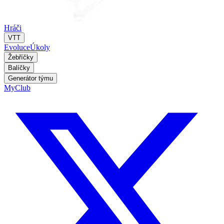
Hráči
VTT
Evoluce
Úkoly
Žebříčky
Balíčky
Generátor týmu
MyClub