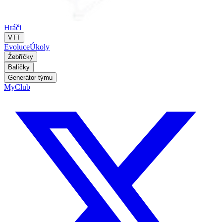
Hráči
VTT
Evoluce
Úkoly
Žebříčky
Balíčky
Generátor týmu
MyClub