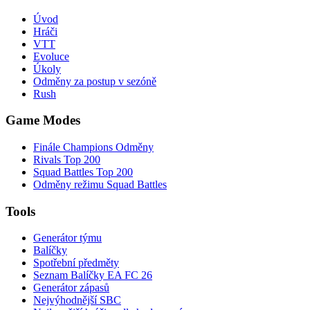
Úvod
Hráči
VTT
Evoluce
Úkoly
Odměny za postup v sezóně
Rush
Game Modes
Finále Champions Odměny
Rivals Top 200
Squad Battles Top 200
Odměny režimu Squad Battles
Tools
Generátor týmu
Balíčky
Spotřební předměty
Seznam Balíčky EA FC 26
Generátor zápasů
Nejvýhodnější SBC