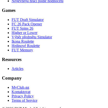
Nejlevnější hráči podle hodnocení
Games
FUT Draft Simulator
FC 26 Pack Opener
FUT Spins 26
Higher or Lower
Výběr předmětu Simulator
Ikona Roulette
Hrdinové Roulette
FUT Memory
Resources
Articles
Company
MyClub.gg
Kontaktovat
Privacy Policy
Terms of Service