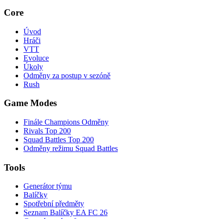
Core
Úvod
Hráči
VTT
Evoluce
Úkoly
Odměny za postup v sezóně
Rush
Game Modes
Finále Champions Odměny
Rivals Top 200
Squad Battles Top 200
Odměny režimu Squad Battles
Tools
Generátor týmu
Balíčky
Spotřební předměty
Seznam Balíčky EA FC 26