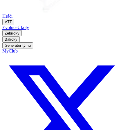
Hráči
VTT
Evoluce
Úkoly
Žebříčky
Balíčky
Generátor týmu
MyClub