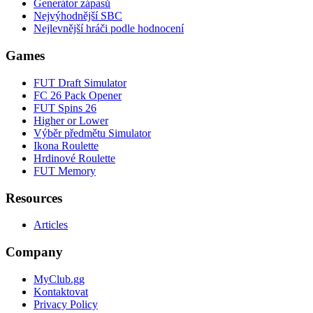
Generátor zápasů
Nejvýhodnější SBC
Nejlevnější hráči podle hodnocení
Games
FUT Draft Simulator
FC 26 Pack Opener
FUT Spins 26
Higher or Lower
Výběr předmětu Simulator
Ikona Roulette
Hrdinové Roulette
FUT Memory
Resources
Articles
Company
MyClub.gg
Kontaktovat
Privacy Policy