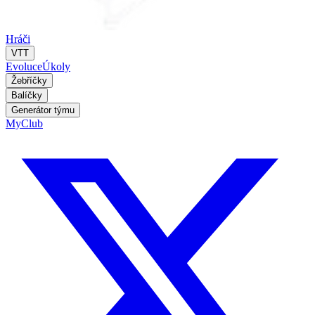
Hráči
VTT
Evoluce
Úkoly
Žebříčky
Balíčky
Generátor týmu
MyClub