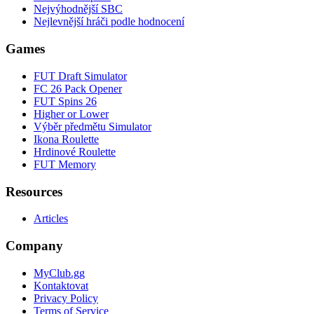
Nejvýhodnější SBC
Nejlevnější hráči podle hodnocení
Games
FUT Draft Simulator
FC 26 Pack Opener
FUT Spins 26
Higher or Lower
Výběr předmětu Simulator
Ikona Roulette
Hrdinové Roulette
FUT Memory
Resources
Articles
Company
MyClub.gg
Kontaktovat
Privacy Policy
Terms of Service