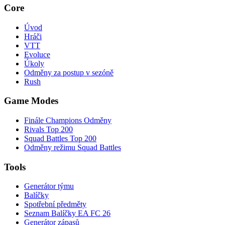
Core
Úvod
Hráči
VTT
Evoluce
Úkoly
Odměny za postup v sezóně
Rush
Game Modes
Finále Champions Odměny
Rivals Top 200
Squad Battles Top 200
Odměny režimu Squad Battles
Tools
Generátor týmu
Balíčky
Spotřební předměty
Seznam Balíčky EA FC 26
Generátor zápasů